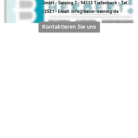
© Herbert Bauer GmbH - Seining 7 - 94113 Tiefenbach - Tel.: 
+49(0)8546/2521 - Email: 
info@bauer-seining.de
Kontaktieren Sie uns