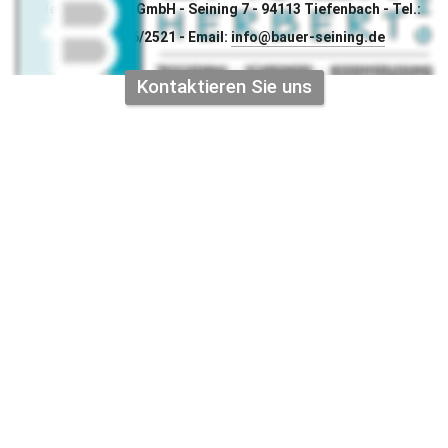
© Herbert Bauer GmbH - Seining 7 - 94113 Tiefenbach - Tel.: 
+49(0)8546/2521 - Email: 
info@bauer-seining.de
Kontaktieren Sie uns